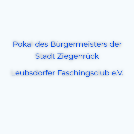
Pokal des Bürgermeisters der
Stadt Ziegenrück
Leubsdorfer Faschingsclub e.V.