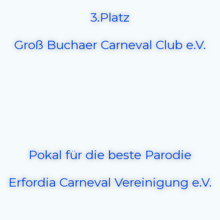
3.Platz
Groß Buchaer Carneval Club e.V.
Pokal für die beste Parodie
Erfordia Carneval Vereinigung e.V.