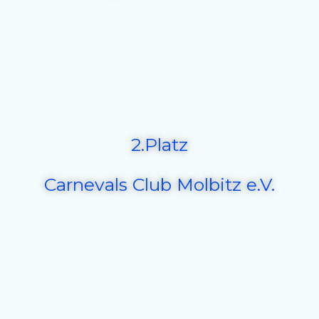
2.Platz
Carnevals Club Molbitz e.V.